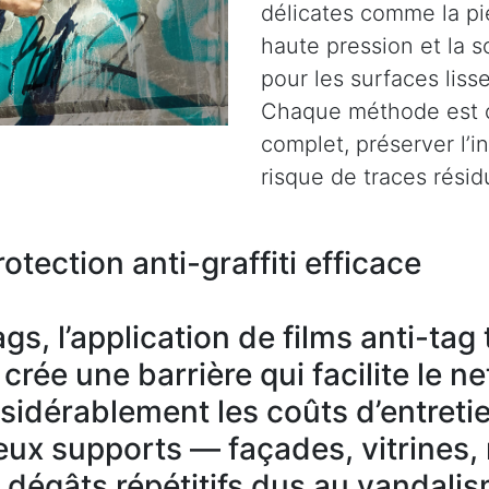
délicates comme la pie
haute pression et la s
pour les surfaces liss
Chaque méthode est c
complet, préserver l’i
risque de traces résid
otection anti-graffiti efficace
gs, l’application de films anti-ta
rée une barrière qui facilite le n
nsidérablement les coûts d’entreti
ux supports — façades, vitrines,
s dégâts répétitifs dus au vandali