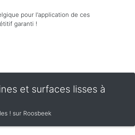
lgique pour l’application de ces
itif garanti !
rines et surfaces lisses à
ides ! sur Roosbeek