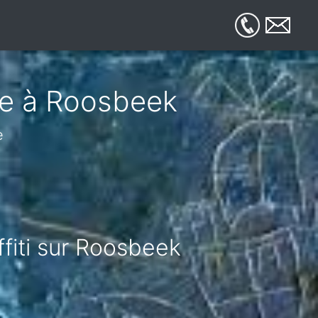
ue à Roosbeek
e
ffiti sur Roosbeek