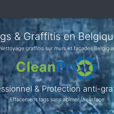
gs & Graffitis en Belgiq
Nettoyage graffitis sur murs et façades Belgiqu
sionnel & Protection anti-gra
Effacement tags sans abîmer la surface