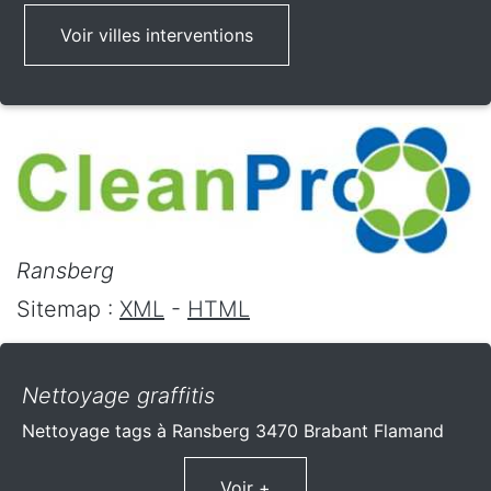
Voir villes interventions
Ransberg
Sitemap :
XML
-
HTML
Nettoyage graffitis
Nettoyage tags à Ransberg 3470 Brabant Flamand
Voir +