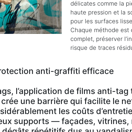
délicates comme la pie
haute pression et la s
pour les surfaces liss
Chaque méthode est c
complet, préserver l’i
risque de traces résid
otection anti-graffiti efficace
gs, l’application de films anti-ta
rée une barrière qui facilite le n
nsidérablement les coûts d’entreti
ux supports — façades, vitrines,
s dégâts répétitifs dus au vandali