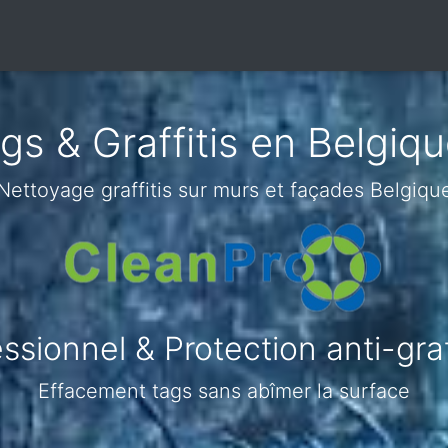
gs & Graffitis en Belgiq
Nettoyage graffitis sur murs et façades Belgiqu
sionnel & Protection anti-gra
Effacement tags sans abîmer la surface