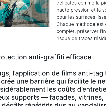
délicates comme la pie
haute pression et la s
pour les surfaces liss
Chaque méthode est c
complet, préserver l’i
risque de traces résid
otection anti-graffiti efficace
gs, l’application de films anti-ta
rée une barrière qui facilite le n
nsidérablement les coûts d’entreti
ux supports — façades, vitrines,
s dégâts répétitifs dus au vandali