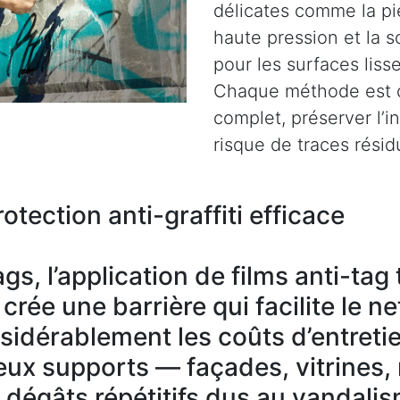
délicates comme la pie
haute pression et la s
pour les surfaces liss
Chaque méthode est c
complet, préserver l’i
risque de traces résid
otection anti-graffiti efficace
gs, l’application de films anti-ta
rée une barrière qui facilite le n
nsidérablement les coûts d’entreti
ux supports — façades, vitrines,
s dégâts répétitifs dus au vandali