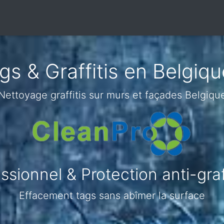
s & Graffitis en Belgiq
Nettoyage graffitis sur murs et façades Belgiqu
sionnel & Protection anti-graf
Effacement tags sans abîmer la surface