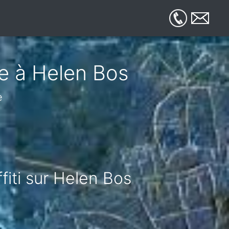
ue à Helen Bos
e
fiti sur Helen Bos