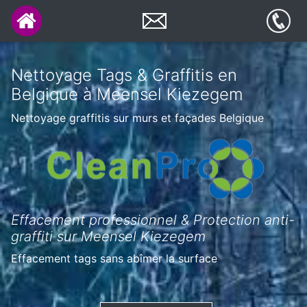
Nettoyage Tags & Graffitis en
Belgique à Meensel Kiezegem
Nettoyage graffitis sur murs et façades Belgique
Effacement professionnel & Protection anti-
graffiti sur Meensel Kiezegem
Effacement tags sans abîmer la surface