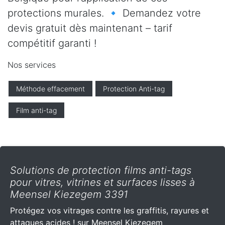
protections murales. 🔹 Demandez votre
devis gratuit dès maintenant – tarif
compétitif garanti !
Nos services
Méthode effacement
Protection Anti-tag
Film anti-tag
Solutions de protection films anti-tags
pour vitres, vitrines et surfaces lisses à
Meensel Kiezegem 3391
Protégez vos vitrages contre les graffitis, rayures et
attaques acides ! sur Meensel Kiezegem