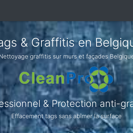
gs & Graffitis en Belgiq
Nettoyage graffitis sur murs et façades Belgiqu
ssionnel & Protection anti-graf
Effacement tags sans abîmer la surface