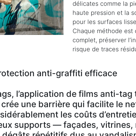
délicates comme la pie
haute pression et la s
pour les surfaces liss
Chaque méthode est c
complet, préserver l’i
risque de traces résid
otection anti-graffiti efficace
gs, l’application de films anti-ta
rée une barrière qui facilite le n
nsidérablement les coûts d’entreti
ux supports — façades, vitrines,
s dégâts répétitifs dus au vandali