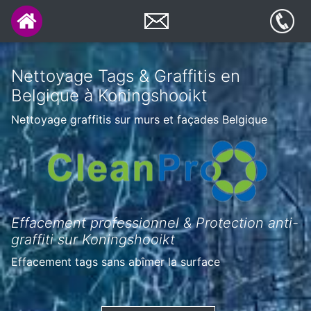
Nettoyage Tags & Graffitis en
Belgique à Koningshooikt
Nettoyage graffitis sur murs et façades Belgique
Effacement professionnel & Protection anti-
graffiti sur Koningshooikt
Effacement tags sans abîmer la surface