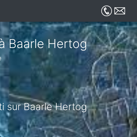
 à Baarle Hertog
e
ti sur Baarle Hertog