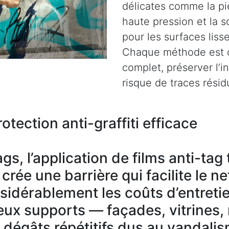
délicates comme la pie
haute pression et la s
pour les surfaces liss
Chaque méthode est c
complet, préserver l’i
risque de traces résid
otection anti-graffiti efficace
gs, l’application de films anti-ta
rée une barrière qui facilite le n
nsidérablement les coûts d’entreti
ux supports — façades, vitrines,
s dégâts répétitifs dus au vandali