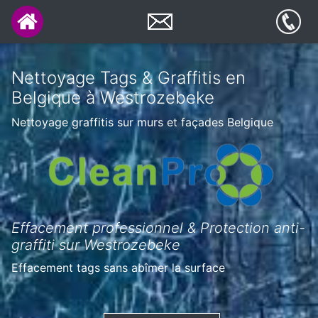
Nettoyage Tags & Graffitis en
Belgique à Westrozebeke
Nettoyage graffitis sur murs et façades Belgique
Effacement professionnel & Protection anti-
graffiti sur Westrozebeke
Effacement tags sans abîmer la surface