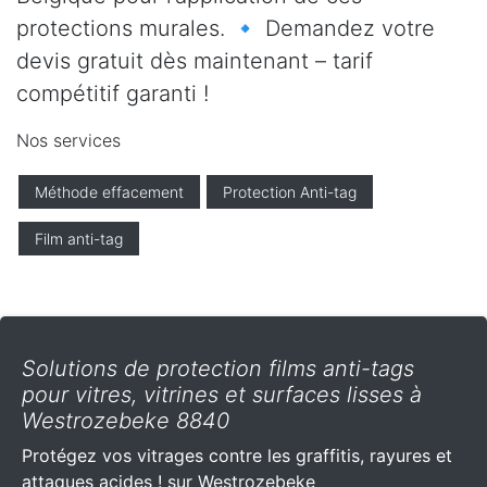
protections murales. 🔹 Demandez votre
devis gratuit dès maintenant – tarif
compétitif garanti !
Nos services
Méthode effacement
Protection Anti-tag
Film anti-tag
Solutions de protection films anti-tags
pour vitres, vitrines et surfaces lisses à
Westrozebeke 8840
Protégez vos vitrages contre les graffitis, rayures et
attaques acides ! sur Westrozebeke