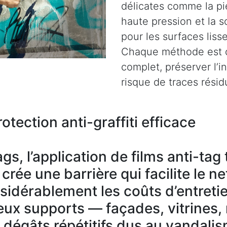
délicates comme la pie
haute pression et la s
pour les surfaces liss
Chaque méthode est c
complet, préserver l’i
risque de traces résid
otection anti-graffiti efficace
gs, l’application de films anti-ta
rée une barrière qui facilite le n
nsidérablement les coûts d’entreti
ux supports — façades, vitrines,
s dégâts répétitifs dus au vandali