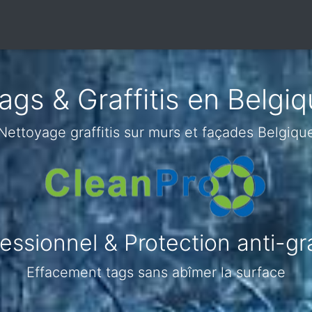
gs & Graffitis en Belgiq
Nettoyage graffitis sur murs et façades Belgiqu
ssionnel & Protection anti-graf
Effacement tags sans abîmer la surface