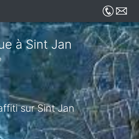
ue à Sint Jan
e
fiti sur Sint Jan