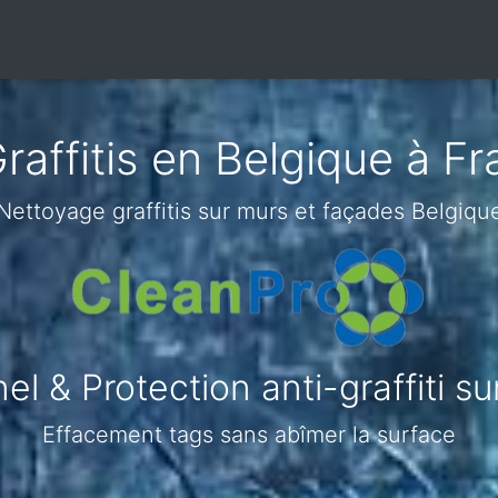
affitis en Belgique à F
Nettoyage graffitis sur murs et façades Belgiqu
l & Protection anti-graffiti s
Effacement tags sans abîmer la surface