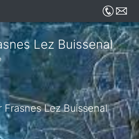
rasnes Lez Buissenal
e
ur Frasnes Lez Buissenal