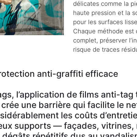
délicates comme la pie
haute pression et la s
pour les surfaces liss
Chaque méthode est c
complet, préserver l’i
risque de traces résid
otection anti-graffiti efficace
gs, l’application de films anti-ta
rée une barrière qui facilite le n
nsidérablement les coûts d’entreti
ux supports — façades, vitrines,
s dégâts répétitifs dus au vandali