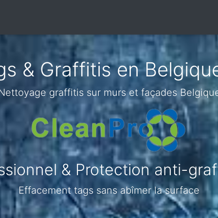
s & Graffitis en Belgiq
Nettoyage graffitis sur murs et façades Belgiqu
sionnel & Protection anti-graf
Effacement tags sans abîmer la surface