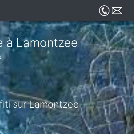
ue à Lamontzee
e
fiti sur Lamontzee