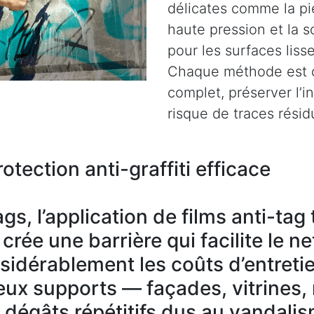
délicates comme la pie
haute pression et la s
pour les surfaces liss
Chaque méthode est c
complet, préserver l’i
risque de traces résid
otection anti-graffiti efficace
gs, l’application de films anti-ta
rée une barrière qui facilite le n
nsidérablement les coûts d’entreti
ux supports — façades, vitrines,
s dégâts répétitifs dus au vandali