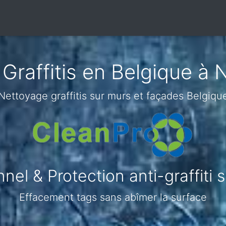
raffitis en Belgique à Ni
Nettoyage graffitis sur murs et façades Belgiqu
el & Protection anti-graffiti su
Effacement tags sans abîmer la surface