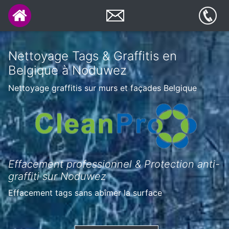
Nettoyage Tags & Graffitis en
Belgique à Noduwez
Nettoyage graffitis sur murs et façades Belgique
Effacement professionnel & Protection anti-
graffiti sur Noduwez
Effacement tags sans abîmer la surface